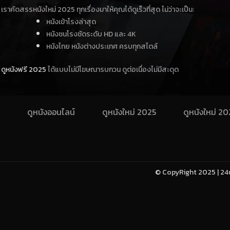
เราคัดสรรหนังใหม่ 2025 ทุกเรื่องมาให้คุณได้ดูเร็วที่สุด ไม่ว่าจะเป็น:
หนังเข้าโรงล่าสุด
หนังชนโรงชัดระดับ HD และ 4K
หนังไทย หนังต่างประเทศ ครบทุกสไตล์
ดูหนังฟรี 2025
ได้แบบไม่มีโฆษณารบกวน ดูต่อเนื่องไม่มีสะดุด
ดูหนังออนไลน์
ดูหนังใหม่ 2025
ดูหนังใหม่ 2
© CopyRight 2025 | 24u-h