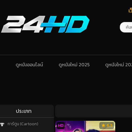
เ
ดูหนังออนไลน์
ดูหนังใหม่ 2025
ดูหนังใหม่ 2
ประเภท
การ์ตูน (Cartoon)
HD
6.5