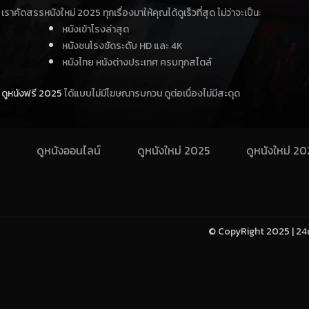
เราคัดสรรหนังใหม่ 2025 ทุกเรื่องมาให้คุณได้ดูเร็วที่สุด ไม่ว่าจะเป็น:
หนังเข้าโรงล่าสุด
หนังชนโรงชัดระดับ HD และ 4K
หนังไทย หนังต่างประเทศ ครบทุกสไตล์
ดูหนังฟรี 2025
ได้แบบไม่มีโฆษณารบกวน ดูต่อเนื่องไม่มีสะดุด
ดูหนังออนไลน์
ดูหนังใหม่ 2025
ดูหนังใหม่ 2
© CopyRight 2025 | 24u-h