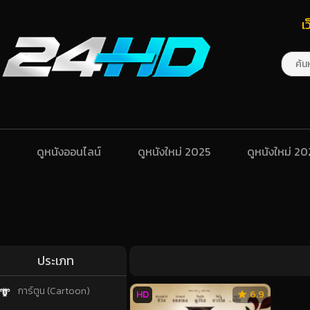
เ
ดูหนังออนไลน์
ดูหนังใหม่ 2025
ดูหนังใหม่ 2
ประเภท
การ์ตูน (Cartoon)
HD
6.9