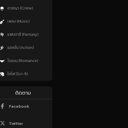
อาชญา (Crime)
เพลง (Music)
แฟนตาซี (Fantasy)
แอคชั่น (Action)
โรแมน (Romance)
ไซไฟ (Sci-fi)
ติดตาม
Facebook
Twitter