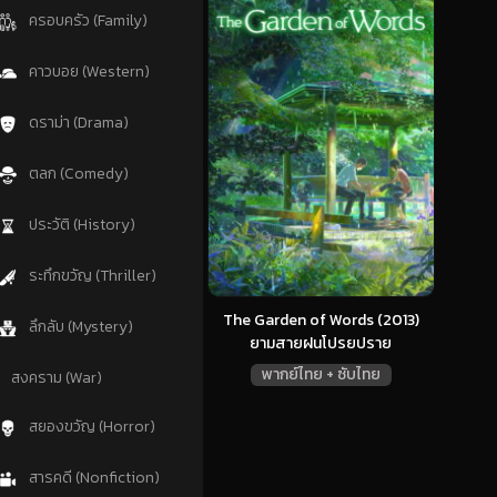
ครอบครัว (Family)
คาวบอย (Western)
ดราม่า (Drama)
ตลก (Comedy)
ประวัติ (History)
ระทึกขวัญ (Thriller)
The Garden of Words (2013)
ลึกลับ (Mystery)
ยามสายฝนโปรยปราย
พากย์ไทย + ซับไทย
สงคราม (War)
สยองขวัญ (Horror)
สารคดี (Nonfiction)