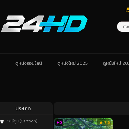
เ
ดูหนังออนไลน์
ดูหนังใหม่ 2025
ดูหนังใหม่ 2
ประเภท
การ์ตูน (Cartoon)
HD
7.6