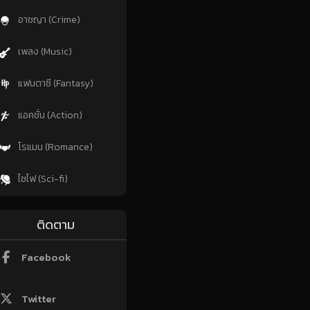
อาชญา (Crime)
เพลง (Music)
แฟนตาซี (Fantasy)
แอคชั่น (Action)
โรแมน (Romance)
ไซไฟ (Sci-fi)
ติดตาม
Facebook
Twitter