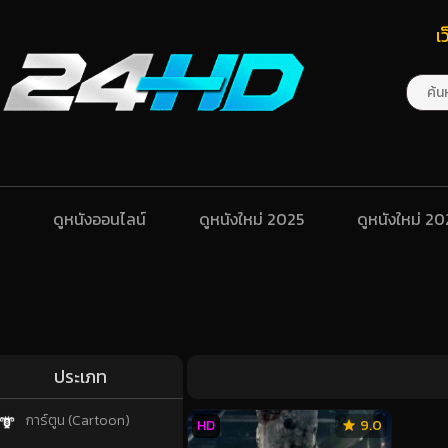
เ
ดูหนังออนไลน์
ดูหนังใหม่ 2025
ดูหนังใหม่ 2
ประเภท
การ์ตูน (Cartoon)
HD
9.0