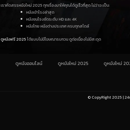
เราคัดสรรหนังใหม่ 2025 ทุกเรื่องมาให้คุณได้ดูเร็วที่สุด ไม่ว่าจะเป็น:
หนังเข้าโรงล่าสุด
หนังชนโรงชัดระดับ HD และ 4K
หนังไทย หนังต่างประเทศ ครบทุกสไตล์
ดูหนังฟรี 2025
ได้แบบไม่มีโฆษณารบกวน ดูต่อเนื่องไม่มีสะดุด
ดูหนังออนไลน์
ดูหนังใหม่ 2025
ดูหนังใหม่ 2
© CopyRight 2025 | 24u-h