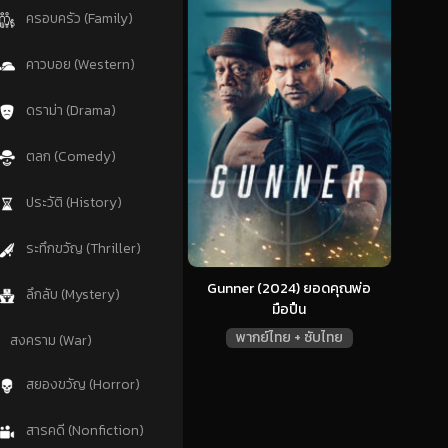
ครอบครัว (Family)
คาวบอย (Western)
ดราม่า (Drama)
ตลก (Comedy)
ประวัติ (History)
ระทึกขวัญ (Thriller)
Gunner (2024) ยอดคุณพ่อ
ลึกลับ (Mystery)
มือปืน
พากย์ไทย + ซับไทย
สงคราม (War)
สยองขวัญ (Horror)
สารคดี (Nonfiction)