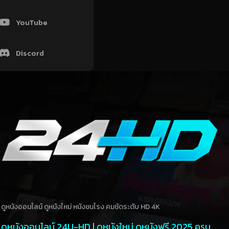
YouTube
Discord
ดูหนังออนไลน์ ดูหนังใหม่ หนังชนโรง คมชัดระดับ HD 4K
ดูหนังออนไลน์ 24U-HD | ดูหนังใหม่ ดูหนังฟรี 2025 ครบ