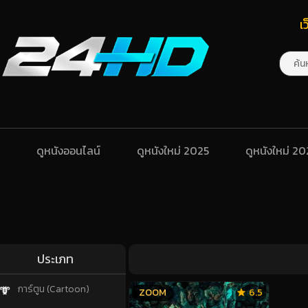
เ
ดูหนังออนไลน์
ดูหนังใหม่ 2025
ดูหนังใหม่ 2
ประเภท
การ์ตูน (Cartoon)
ZOOM
6.5