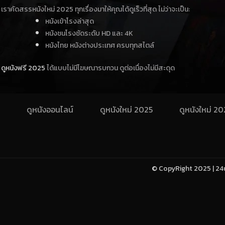
เราคัดสรรหนังใหม่ 2025 ทุกเรื่องมาให้คุณได้ดูเร็วที่สุด ไม่ว่าจะเป็น:
หนังเข้าโรงล่าสุด
หนังชนโรงชัดระดับ HD และ 4K
หนังไทย หนังต่างประเทศ ครบทุกสไตล์
ดูหนังฟรี 2025
ได้แบบไม่มีโฆษณารบกวน ดูต่อเนื่องไม่มีสะดุด
ดูหนังออนไลน์
ดูหนังใหม่ 2025
ดูหนังใหม่ 2
© CopyRight 2025 | 24u-h