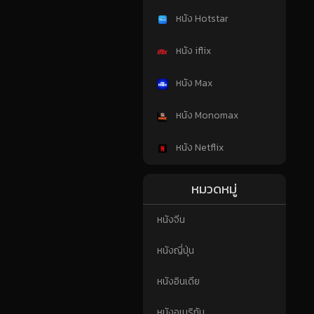
หนัง Hotstar
หนัง iflix
หนัง Max
หนัง Monomax
หนัง Netflix
หมวดหมู่
หนังจีน
หนังญี่ปุ่น
หนังอินเดีย
หนังอเมริกัน