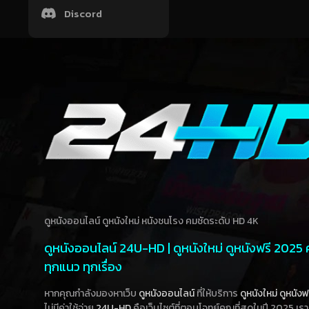
Discord
ดูหนังออนไลน์ ดูหนังใหม่ หนังชนโรง คมชัดระดับ HD 4K
ดูหนังออนไลน์ 24U-HD | ดูหนังใหม่ ดูหนังฟรี 2025
ทุกแนว ทุกเรื่อง
หากคุณกำลังมองหาเว็บ
ดูหนังออนไลน์
ที่ให้บริการ
ดูหนังใหม่
ดูหนังฟ
ไม่มีค่าใช้จ่าย
24U-HD
คือเว็บไซต์ที่ตอบโจทย์คุณที่สุดในปี 2025 เร