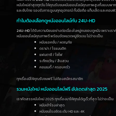
หนังใหม่ล่าสุดทุกวัน ให้คุณรับชมหนังออนไลน์คุณภาพสูงทั้งแบบพา
และซับไทย รองรับการดูบนทุกอุปกรณ์ ทั้งมือถือ แท็บเล็ต และคอมพิ
ทำไมต้องเลือกดูหนังออนไลน์กับ 24U-HD
24U-HD
ได้รับความนิยมอย่างต่อเนื่องในหมู่คนชอบดูหนัง เพราะเร
หนังออนไลน์คุณภาพดี พร้อมจัดหมวดหมู่ชัดเจน ไม่ว่าจะเป็น:
หนังแอคชั่น / ผจญภัย
ดราม่า / โรแมนติก
แฟนตาซี / ไซไฟ
ระทึกขวัญ / สืบสวน
คอมเมดี้ / ครอบครัว
ทุกเรื่องมีให้คุณรับชมฟรี ไม่ต้องสมัครสมาชิก
รวมหนังใหม่ หนังออนไลน์ฟรี อัปเดตล่าสุด 2025
เราคัดสรรหนังใหม่ 2025 ทุกเรื่องมาให้คุณได้ดูเร็วที่สุด ไม่ว่าจะเป็น:
หนังเข้าโรงล่าสุด
หนังชนโรงชัดระดับ HD และ 4K