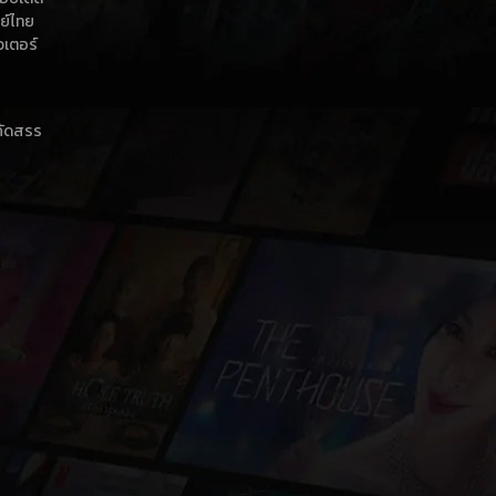
กย์ไทย
วเตอร์
าคัดสรร