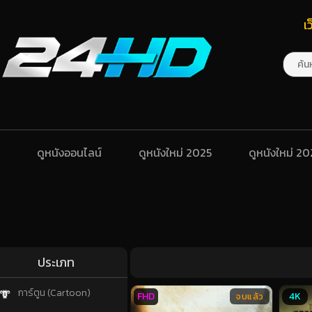
เ
ดูหนังออนไลน์
ดูหนังใหม่ 2025
ดูหนังใหม่ 2
ประเภท
การ์ตูน (Cartoon)
FHD
4K
จบแล้ว