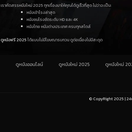
เราคัดสรรหนังใหม่ 2025 ทุกเรื่องมาให้คุณได้ดูเร็วที่สุด ไม่ว่าจะเป็น:
หนังเข้าโรงล่าสุด
หนังชนโรงชัดระดับ HD และ 4K
หนังไทย หนังต่างประเทศ ครบทุกสไตล์
ดูหนังฟรี 2025
ได้แบบไม่มีโฆษณารบกวน ดูต่อเนื่องไม่มีสะดุด
ดูหนังออนไลน์
ดูหนังใหม่ 2025
ดูหนังใหม่ 2
© CopyRight 2025 | 24u-h