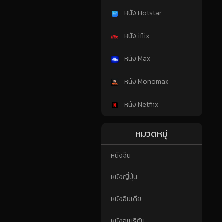
หนัง Hotstar
หนัง iflix
หนัง Max
หนัง Monomax
หนัง Netflix
หมวดหมู่
หนังจีน
หนังญี่ปุ่น
หนังอินเดีย
หนังอเมริกัน