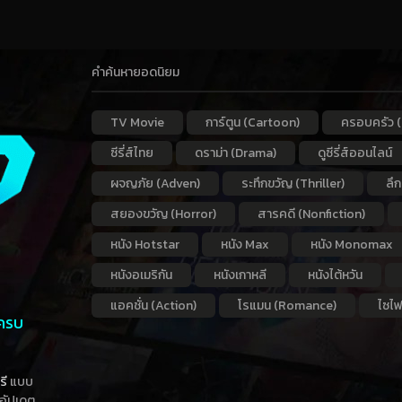
คำค้นหายอดนิยม
TV Movie
การ์ตูน (Cartoon)
ครอบครัว (
ซีรี่ส์ไทย
ดราม่า (Drama)
ดูซีรี่ส์ออนไลน์
ผจญภัย (Adven)
ระทึกขวัญ (Thriller)
ลึ
สยองขวัญ (Horror)
สารคดี (Nonfiction)
หนัง Hotstar
หนัง Max
หนัง Monomax
หนังอเมริกัน
หนังเกาหลี
หนังไต้หวัน
แอคชั่น (Action)
โรแมน (Romance)
ไซไฟ
 ครบ
รี
แบบ
าอัปเดต