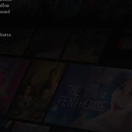
กย์ไทย
วเตอร์
าคัดสรร