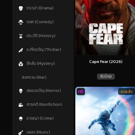
ดราม่า (Drama)
ตลก (Comedy)
ประวัติ (History)
ระทึกขวัญ (Thriller)
Cape Fear (2026)
ลึกลับ (Mystery)
ซับไทย
สงคราม (War)
สยองขวัญ (Horror)
HD
จบแล้ว
สารคดี (Nonfiction)
อาชญา (Crime)
เพลง (Music)