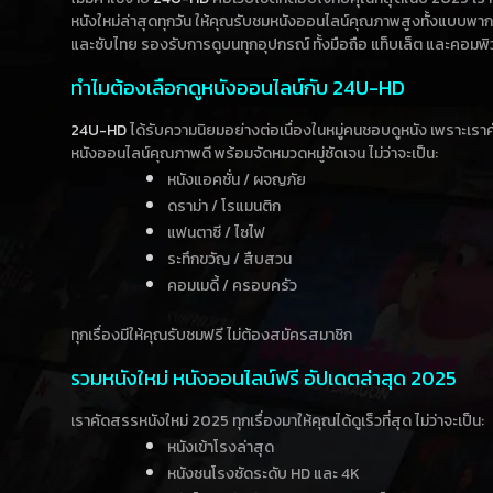
หนังใหม่ล่าสุดทุกวัน ให้คุณรับชมหนังออนไลน์คุณภาพสูงทั้งแบบพา
และซับไทย รองรับการดูบนทุกอุปกรณ์ ทั้งมือถือ แท็บเล็ต และคอมพิ
ทำไมต้องเลือกดูหนังออนไลน์กับ 24U-HD
24U-HD
ได้รับความนิยมอย่างต่อเนื่องในหมู่คนชอบดูหนัง เพราะเร
หนังออนไลน์คุณภาพดี พร้อมจัดหมวดหมู่ชัดเจน ไม่ว่าจะเป็น:
หนังแอคชั่น / ผจญภัย
ดราม่า / โรแมนติก
แฟนตาซี / ไซไฟ
ระทึกขวัญ / สืบสวน
คอมเมดี้ / ครอบครัว
ทุกเรื่องมีให้คุณรับชมฟรี ไม่ต้องสมัครสมาชิก
รวมหนังใหม่ หนังออนไลน์ฟรี อัปเดตล่าสุด 2025
เราคัดสรรหนังใหม่ 2025 ทุกเรื่องมาให้คุณได้ดูเร็วที่สุด ไม่ว่าจะเป็น:
หนังเข้าโรงล่าสุด
หนังชนโรงชัดระดับ HD และ 4K