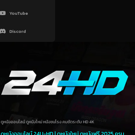
YouTube
Discord
ดูหนังออนไลน์ ดูหนังใหม่ หนังชนโรง คมชัดระดับ HD 4K
ดูหนังออนไลน์ 24U-HD | ดูหนังใหม่ ดูหนังฟรี 2025 ครบ