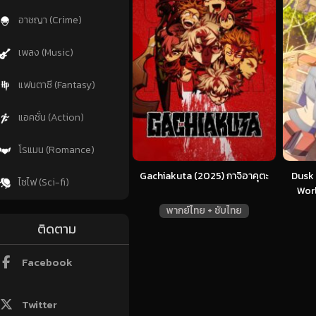
อาชญา (Crime)
เพลง (Music)
แฟนตาซี (Fantasy)
แอคชั่น (Action)
โรแมน (Romance)
Gachiakuta (2025) กาจิอาคุตะ
Dusk 
ไซไฟ (Sci-fi)
Worl
พากย์ไทย + ซับไทย
ติดตาม
Facebook
Twitter