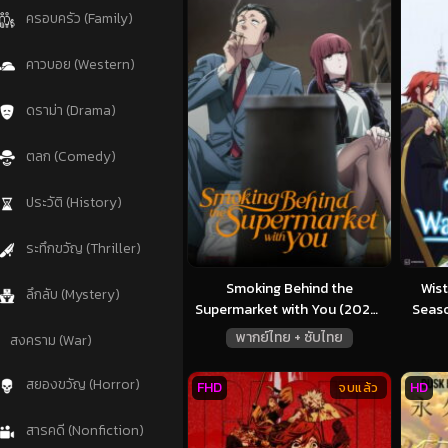
ครอบครัว (Family)
คาวบอย (Western)
ดราม่า (Drama)
ตลก (Comedy)
ประวัติ (History)
ระทึกขวัญ (Thriller)
Smoking Behind the
Wist
ลึกลับ (Mystery)
Supermarket with You (2026)
Seaso
สอง...
พากย์ไทย + ซับไทย
สงคราม (War)
สยองขวัญ (Horror)
FHD
HD
จบแล้ว
สารคดี (Nonfiction)