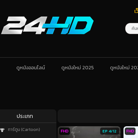
เ
ดูหนังออนไลน์
ดูหนังใหม่ 2025
ดูหนังใหม่ 2
ประเภท
การ์ตูน (Cartoon)
FHD
FHD
EP 4/12