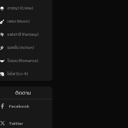
อาชญา (Crime)
เพลง (Music)
แฟนตาซี (Fantasy)
แอคชั่น (Action)
โรแมน (Romance)
ไซไฟ (Sci-fi)
ติดตาม
Facebook
Twitter