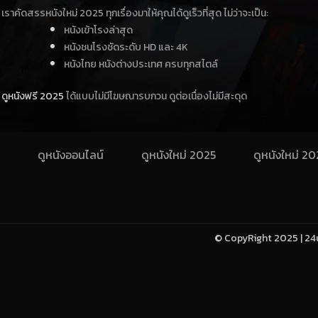
เราคัดสรรหนังใหม่ 2025 ทุกเรื่องมาให้คุณได้ดูเร็วที่สุด ไม่ว่าจะเป็น:
หนังเข้าโรงล่าสุด
หนังชนโรงชัดระดับ HD และ 4K
หนังไทย หนังต่างประเทศ ครบทุกสไตล์
ดูหนังฟรี 2025
ได้แบบไม่มีโฆษณารบกวน ดูต่อเนื่องไม่มีสะดุด
ดูหนังออนไลน์
ดูหนังใหม่ 2025
ดูหนังใหม่ 2
© CopyRight 2025 | 24u-h