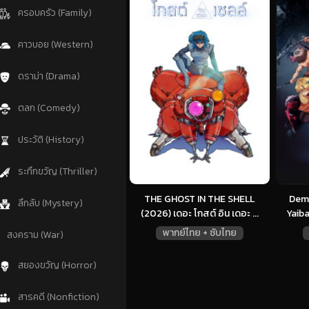
ครอบครัว (Family)
คาวบอย (Western)
ดราม่า (Drama)
ตลก (Comedy)
ประวัติ (History)
ระทึกขวัญ (Thriller)
THE GHOST IN THE SHELL
Demo
ลึกลับ (Mystery)
(2026) เดอะ โกสต์ อิน เดอะ ...
Yaiba
พากย์ไทย + ซับไทย
สงคราม (War)
สยองขวัญ (Horror)
สารคดี (Nonfiction)