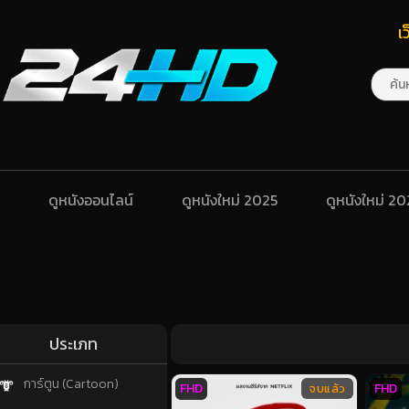
เ
ดูหนังออนไลน์
ดูหนังใหม่ 2025
ดูหนังใหม่ 2
ประเภท
การ์ตูน (Cartoon)
FHD
FHD
จบแล้ว