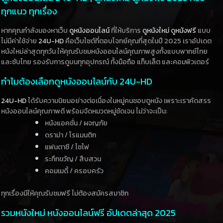
ทุกแนว ทุกเรื่อง
หากคุณกำลังมองหาเว็บ
ดูหนังออนไลน์
ที่ให้บริการ
ดูหนังใหม่
ดูหนังฟรี
แบบ
ไม่มีค่าใช้จ่าย
24U-HD
คือเว็บไซต์ที่ตอบโจทย์คุณที่สุดในปี 2025 เราอัปเดต
หนังใหม่ล่าสุดทุกวัน ให้คุณรับชมหนังออนไลน์คุณภาพสูงทั้งแบบพากย์ไทย
และซับไทย รองรับการดูบนทุกอุปกรณ์ ทั้งมือถือ แท็บเล็ต และคอมพิวเตอร์
ทำไมต้องเลือกดูหนังออนไลน์กับ 24U-HD
24U-HD
ได้รับความนิยมอย่างต่อเนื่องในหมู่คนชอบดูหนัง เพราะเราคัดสรร
หนังออนไลน์คุณภาพดี พร้อมจัดหมวดหมู่ชัดเจน ไม่ว่าจะเป็น:
หนังแอคชั่น / ผจญภัย
ดราม่า / โรแมนติก
แฟนตาซี / ไซไฟ
ระทึกขวัญ / สืบสวน
คอมเมดี้ / ครอบครัว
ทุกเรื่องมีให้คุณรับชมฟรี ไม่ต้องสมัครสมาชิก
รวมหนังใหม่ หนังออนไลน์ฟรี อัปเดตล่าสุด 2025