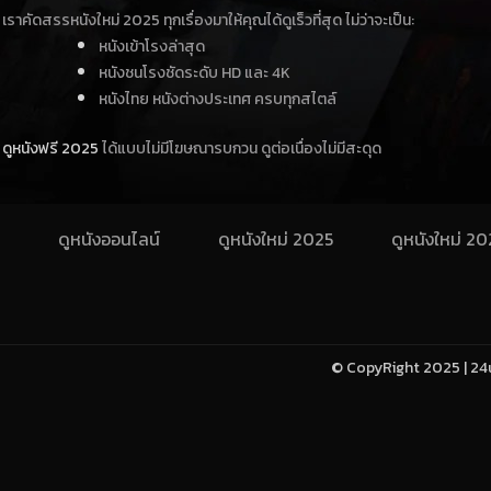
เราคัดสรรหนังใหม่ 2025 ทุกเรื่องมาให้คุณได้ดูเร็วที่สุด ไม่ว่าจะเป็น:
หนังเข้าโรงล่าสุด
หนังชนโรงชัดระดับ HD และ 4K
หนังไทย หนังต่างประเทศ ครบทุกสไตล์
ดูหนังฟรี 2025
ได้แบบไม่มีโฆษณารบกวน ดูต่อเนื่องไม่มีสะดุด
ดูหนังออนไลน์
ดูหนังใหม่ 2025
ดูหนังใหม่ 2
© CopyRight 2025 | 24u-h