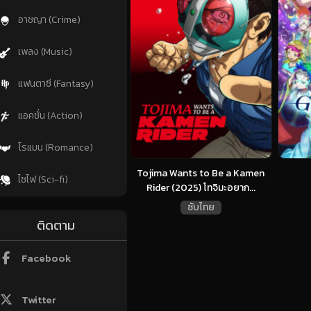
อาชญา (Crime)
เพลง (Music)
แฟนตาซี (Fantasy)
แอคชั่น (Action)
โรแมน (Romance)
Tojima Wants to Be a Kamen
ไซไฟ (Sci-fi)
Rider (2025) โทจิมะอยาก...
ซับไทย
ติดตาม
Facebook
Twitter