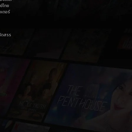
กย์ไทย
วเตอร์
าคัดสรร