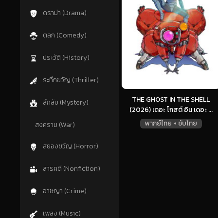
ดราม่า (Drama)
ตลก (Comedy)
ประวัติ (History)
ระทึกขวัญ (Thriller)
THE GHOST IN THE SHELL
ลึกลับ (Mystery)
(2026) เดอะ โกสต์ อิน เดอะ ...
พากย์ไทย + ซับไทย
สงคราม (War)
สยองขวัญ (Horror)
สารคดี (Nonfiction)
อาชญา (Crime)
เพลง (Music)