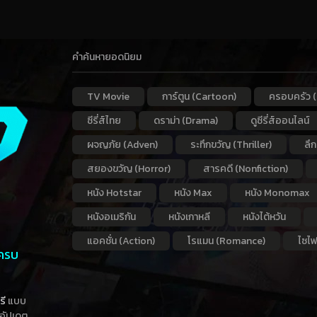
คำค้นหายอดนิยม
TV Movie
การ์ตูน (Cartoon)
ครอบครัว (
ซีรี่ส์ไทย
ดราม่า (Drama)
ดูซีรี่ส์ออนไลน์
ผจญภัย (Adven)
ระทึกขวัญ (Thriller)
ลึ
สยองขวัญ (Horror)
สารคดี (Nonfiction)
หนัง Hotstar
หนัง Max
หนัง Monomax
หนังอเมริกัน
หนังเกาหลี
หนังไต้หวัน
แอคชั่น (Action)
โรแมน (Romance)
ไซไฟ
 ครบ
รี
แบบ
าอัปเดต