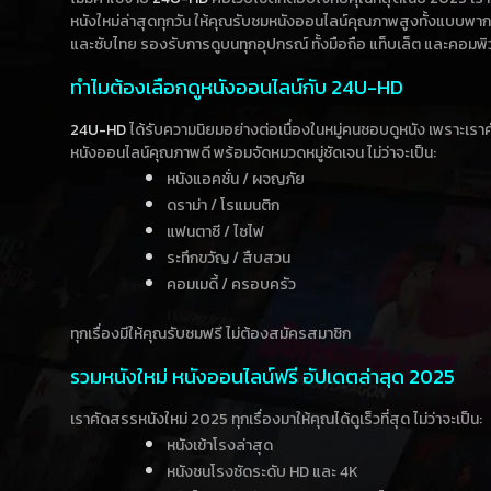
หนังใหม่ล่าสุดทุกวัน ให้คุณรับชมหนังออนไลน์คุณภาพสูงทั้งแบบพา
และซับไทย รองรับการดูบนทุกอุปกรณ์ ทั้งมือถือ แท็บเล็ต และคอมพิ
ทำไมต้องเลือกดูหนังออนไลน์กับ 24U-HD
24U-HD
ได้รับความนิยมอย่างต่อเนื่องในหมู่คนชอบดูหนัง เพราะเร
หนังออนไลน์คุณภาพดี พร้อมจัดหมวดหมู่ชัดเจน ไม่ว่าจะเป็น:
หนังแอคชั่น / ผจญภัย
ดราม่า / โรแมนติก
แฟนตาซี / ไซไฟ
ระทึกขวัญ / สืบสวน
คอมเมดี้ / ครอบครัว
ทุกเรื่องมีให้คุณรับชมฟรี ไม่ต้องสมัครสมาชิก
รวมหนังใหม่ หนังออนไลน์ฟรี อัปเดตล่าสุด 2025
เราคัดสรรหนังใหม่ 2025 ทุกเรื่องมาให้คุณได้ดูเร็วที่สุด ไม่ว่าจะเป็น:
หนังเข้าโรงล่าสุด
หนังชนโรงชัดระดับ HD และ 4K