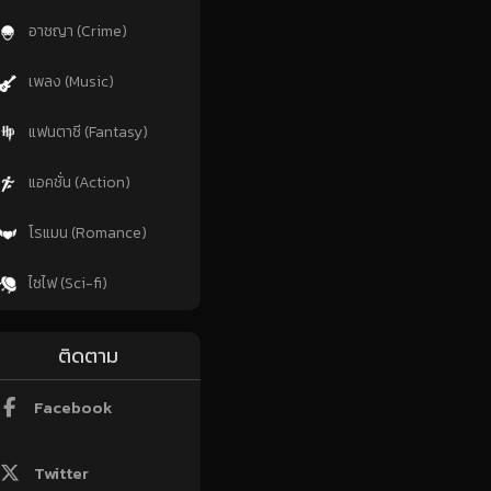
อาชญา (Crime)
เพลง (Music)
แฟนตาซี (Fantasy)
แอคชั่น (Action)
โรแมน (Romance)
ไซไฟ (Sci-fi)
ติดตาม
Facebook
Twitter