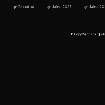
ดูหนังออนไลน์
ดูหนังใหม่ 2025
ดูหนังใหม่ 2
© CopyRight 2025 | 24u-h