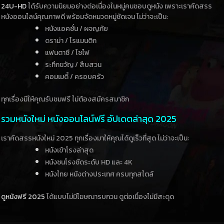
24U-HD
ได้รับความนิยมอย่างต่อเนื่องในหมู่คนชอบดูหนัง เพราะเราคัดสรร
หนังออนไลน์คุณภาพดี พร้อมจัดหมวดหมู่ชัดเจน ไม่ว่าจะเป็น:
หนังแอคชั่น / ผจญภัย
ดราม่า / โรแมนติก
แฟนตาซี / ไซไฟ
ระทึกขวัญ / สืบสวน
คอมเมดี้ / ครอบครัว
ทุกเรื่องมีให้คุณรับชมฟรี ไม่ต้องสมัครสมาชิก
รวมหนังใหม่ หนังออนไลน์ฟรี อัปเดตล่าสุด 2025
เราคัดสรรหนังใหม่ 2025 ทุกเรื่องมาให้คุณได้ดูเร็วที่สุด ไม่ว่าจะเป็น:
หนังเข้าโรงล่าสุด
หนังชนโรงชัดระดับ HD และ 4K
หนังไทย หนังต่างประเทศ ครบทุกสไตล์
ดูหนังฟรี 2025
ได้แบบไม่มีโฆษณารบกวน ดูต่อเนื่องไม่มีสะดุด