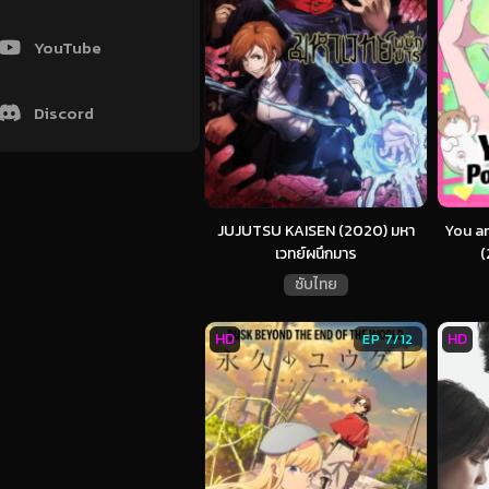
YouTube
Discord
JUJUTSU KAISEN (2020) มหา
You an
เวทย์ผนึกมาร
(
ซับไทย
HD
HD
EP 7/12