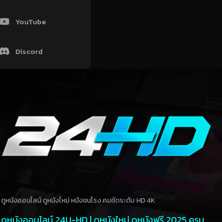
YouTube
Discord
ดูหนังออนไลน์ ดูหนังใหม่ หนังชนโรง คมชัดระดับ HD 4K
ดูหนังออนไลน์ 24U-HD | ดูหนังใหม่ ดูหนังฟรี 2025 ครบ