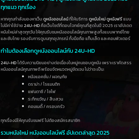
ทุกแนว ทุกเรื่อง
หากคุณกำลังมองหาเว็บ
ดูหนังออนไลน์
ที่ให้บริการ
ดูหนังใหม่
ดูหนังฟรี
แบบ
ไม่มีค่าใช้จ่าย
24U-HD
คือเว็บไซต์ที่ตอบโจทย์คุณที่สุดในปี 2025 เราอัปเดต
หนังใหม่ล่าสุดทุกวัน ให้คุณรับชมหนังออนไลน์คุณภาพสูงทั้งแบบพากย์ไทย
และซับไทย รองรับการดูบนทุกอุปกรณ์ ทั้งมือถือ แท็บเล็ต และคอมพิวเตอร์
ทำไมต้องเลือกดูหนังออนไลน์กับ 24U-HD
24U-HD
ได้รับความนิยมอย่างต่อเนื่องในหมู่คนชอบดูหนัง เพราะเราคัดสรร
หนังออนไลน์คุณภาพดี พร้อมจัดหมวดหมู่ชัดเจน ไม่ว่าจะเป็น:
หนังแอคชั่น / ผจญภัย
ดราม่า / โรแมนติก
แฟนตาซี / ไซไฟ
ระทึกขวัญ / สืบสวน
คอมเมดี้ / ครอบครัว
ทุกเรื่องมีให้คุณรับชมฟรี ไม่ต้องสมัครสมาชิก
รวมหนังใหม่ หนังออนไลน์ฟรี อัปเดตล่าสุด 2025