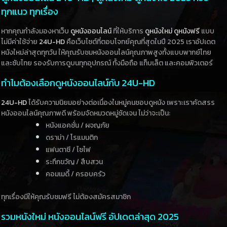
ทุกแนว ทุกเรื่อง
หากคุณกำลังมองหาเว็บ
ดูหนังออนไลน์
ที่ให้บริการ
ดูหนังใหม่
ดูหนังฟรี
แบบ
ไม่มีค่าใช้จ่าย
24U-HD
คือเว็บไซต์ที่ตอบโจทย์คุณที่สุดในปี 2025 เราอัปเดต
หนังใหม่ล่าสุดทุกวัน ให้คุณรับชมหนังออนไลน์คุณภาพสูงทั้งแบบพากย์ไทย
และซับไทย รองรับการดูบนทุกอุปกรณ์ ทั้งมือถือ แท็บเล็ต และคอมพิวเตอร์
ทำไมต้องเลือกดูหนังออนไลน์กับ 24U-HD
24U-HD
ได้รับความนิยมอย่างต่อเนื่องในหมู่คนชอบดูหนัง เพราะเราคัดสรร
หนังออนไลน์คุณภาพดี พร้อมจัดหมวดหมู่ชัดเจน ไม่ว่าจะเป็น:
หนังแอคชั่น / ผจญภัย
ดราม่า / โรแมนติก
แฟนตาซี / ไซไฟ
ระทึกขวัญ / สืบสวน
คอมเมดี้ / ครอบครัว
ทุกเรื่องมีให้คุณรับชมฟรี ไม่ต้องสมัครสมาชิก
รวมหนังใหม่ หนังออนไลน์ฟรี อัปเดตล่าสุด 2025