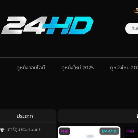
เ
ดูหนังออนไลน์
ดูหนังใหม่ 2025
ดูหนังใหม่ 2
ประเภท
การ์ตูน (Cartoon)
FHD
FHD
EP 4/10