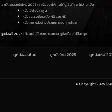
เราคัดสรรหนังใหม่ 2025 ทุกเรื่องมาให้คุณได้ดูเร็วที่สุด ไม่ว่าจะเป็น:
หนังเข้าโรงล่าสุด
หนังชนโรงชัดระดับ HD และ 4K
หนังไทย หนังต่างประเทศ ครบทุกสไตล์
ดูหนังฟรี 2025
ได้แบบไม่มีโฆษณารบกวน ดูต่อเนื่องไม่มีสะดุด
ดูหนังออนไลน์
ดูหนังใหม่ 2025
ดูหนังใหม่ 2
© CopyRight 2025 | 24u-h