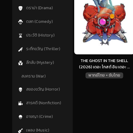
ดราม่า (Drama)
ตลก (Comedy)
ประวัติ (History)
ระทึกขวัญ (Thriller)
THE GHOST IN THE SHELL
ลึกลับ (Mystery)
(2026) เดอะ โกสต์ อิน เดอะ ...
พากย์ไทย + ซับไทย
สงคราม (War)
สยองขวัญ (Horror)
สารคดี (Nonfiction)
อาชญา (Crime)
เพลง (Music)