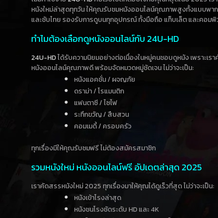
หนังใหม่ล่าสุดทุกวัน ให้คุณรับชมหนังออนไลน์คุณภาพสูงทั้งแบบพา
และซับไทย รองรับการดูบนทุกอุปกรณ์ ทั้งมือถือ แท็บเล็ต และคอมพิ
ทำไมต้องเลือกดูหนังออนไลน์กับ 24U-HD
24U-HD
ได้รับความนิยมอย่างต่อเนื่องในหมู่คนชอบดูหนัง เพราะเร
หนังออนไลน์คุณภาพดี พร้อมจัดหมวดหมู่ชัดเจน ไม่ว่าจะเป็น:
หนังแอคชั่น / ผจญภัย
ดราม่า / โรแมนติก
แฟนตาซี / ไซไฟ
ระทึกขวัญ / สืบสวน
คอมเมดี้ / ครอบครัว
ทุกเรื่องมีให้คุณรับชมฟรี ไม่ต้องสมัครสมาชิก
รวมหนังใหม่ หนังออนไลน์ฟรี อัปเดตล่าสุด 2025
เราคัดสรรหนังใหม่ 2025 ทุกเรื่องมาให้คุณได้ดูเร็วที่สุด ไม่ว่าจะเป็น:
หนังเข้าโรงล่าสุด
หนังชนโรงชัดระดับ HD และ 4K