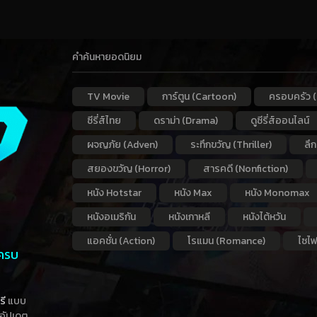
คำค้นหายอดนิยม
TV Movie
การ์ตูน (Cartoon)
ครอบครัว (
ซีรี่ส์ไทย
ดราม่า (Drama)
ดูซีรี่ส์ออนไลน์
ผจญภัย (Adven)
ระทึกขวัญ (Thriller)
ลึ
สยองขวัญ (Horror)
สารคดี (Nonfiction)
หนัง Hotstar
หนัง Max
หนัง Monomax
หนังอเมริกัน
หนังเกาหลี
หนังไต้หวัน
แอคชั่น (Action)
โรแมน (Romance)
ไซไฟ
 ครบ
รี
แบบ
าอัปเดต