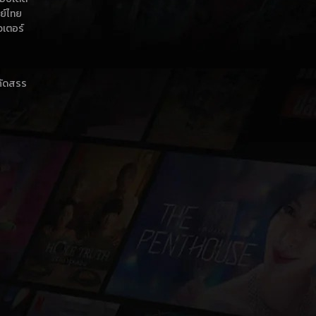
กย์ไทย
วเตอร์
าคัดสรร