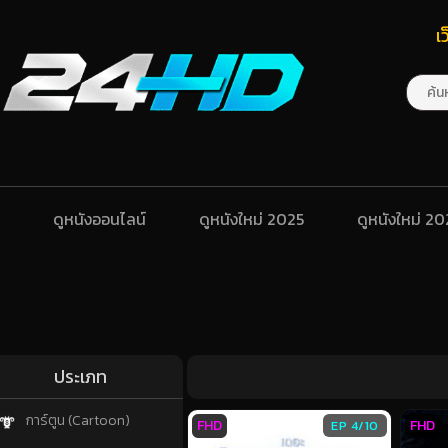
เ
ดูหนังออนไลน์
ดูหนังใหม่ 2025
ดูหนังใหม่ 2
ประเภท
การ์ตูน (Cartoon)
FHD
FHD
EP 4/10