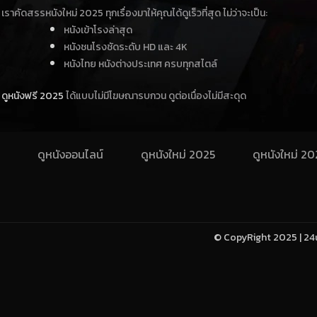
เราคัดสรรหนังใหม่ 2025 ทุกเรื่องมาให้คุณได้ดูเร็วที่สุด ไม่ว่าจะเป็น:
หนังเข้าโรงล่าสุด
หนังชนโรงชัดระดับ HD และ 4K
หนังไทย หนังต่างประเทศ ครบทุกสไตล์
ดูหนังฟรี 2025
ได้แบบไม่มีโฆษณารบกวน ดูต่อเนื่องไม่มีสะดุด
ดูหนังออนไลน์
ดูหนังใหม่ 2025
ดูหนังใหม่ 2
© CopyRight 2025 | 24u-h