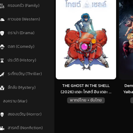
ครอบครัว (Family)
คาวบอย (Western)
ดราม่า (Drama)
ตลก (Comedy)
ประวัติ (History)
ระทึกขวัญ (Thriller)
THE GHOST IN THE SHELL
Demo
ลึกลับ (Mystery)
(2026) เดอะ โกสต์ อิน เดอะ ...
Yaiba
พากย์ไทย + ซับไทย
สงคราม (War)
สยองขวัญ (Horror)
สารคดี (Nonfiction)