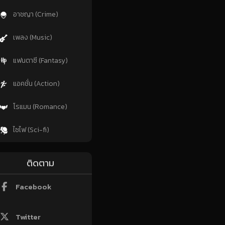
อาชญา (Crime)
เพลง (Music)
แฟนตาซี (Fantasy)
แอคชั่น (Action)
โรแมน (Romance)
ไซไฟ (Sci-fi)
ติดตาม
Facebook
Twitter