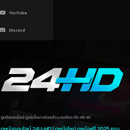
YouTube
Discord
ดูหนังออนไลน์ ดูหนังใหม่ หนังชนโรง คมชัดระดับ HD 4K
ดูหนังออนไลน์ 24U-HD | ดูหนังใหม่ ดูหนังฟรี 2025 ครบ