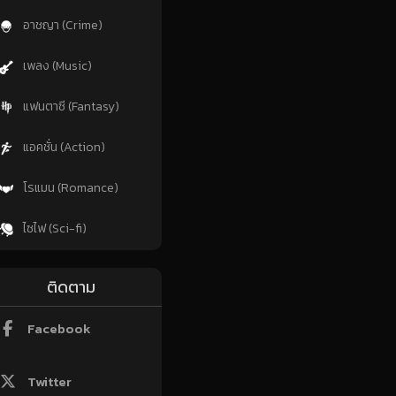
อาชญา (Crime)
เพลง (Music)
แฟนตาซี (Fantasy)
แอคชั่น (Action)
โรแมน (Romance)
ไซไฟ (Sci-fi)
ติดตาม
Facebook
Twitter