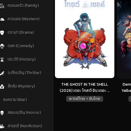
ครอบครัว (Family)
คาวบอย (Western)
ดราม่า (Drama)
ตลก (Comedy)
ประวัติ (History)
ระทึกขวัญ (Thriller)
THE GHOST IN THE SHELL
Demo
ลึกลับ (Mystery)
(2026) เดอะ โกสต์ อิน เดอะ ...
Yaiba
พากย์ไทย + ซับไทย
สงคราม (War)
สยองขวัญ (Horror)
สารคดี (Nonfiction)