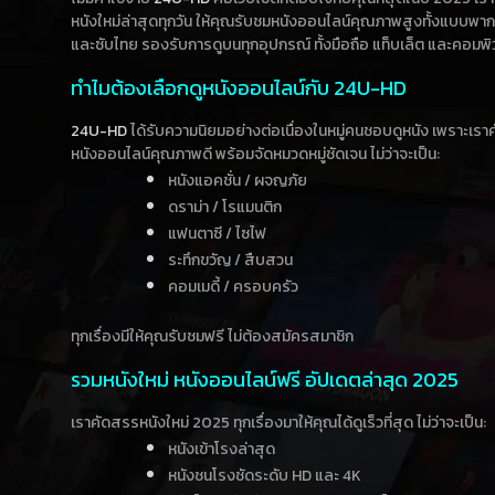
หนังใหม่ล่าสุดทุกวัน ให้คุณรับชมหนังออนไลน์คุณภาพสูงทั้งแบบพา
และซับไทย รองรับการดูบนทุกอุปกรณ์ ทั้งมือถือ แท็บเล็ต และคอมพิ
ทำไมต้องเลือกดูหนังออนไลน์กับ 24U-HD
24U-HD
ได้รับความนิยมอย่างต่อเนื่องในหมู่คนชอบดูหนัง เพราะเร
หนังออนไลน์คุณภาพดี พร้อมจัดหมวดหมู่ชัดเจน ไม่ว่าจะเป็น:
หนังแอคชั่น / ผจญภัย
ดราม่า / โรแมนติก
แฟนตาซี / ไซไฟ
ระทึกขวัญ / สืบสวน
คอมเมดี้ / ครอบครัว
ทุกเรื่องมีให้คุณรับชมฟรี ไม่ต้องสมัครสมาชิก
รวมหนังใหม่ หนังออนไลน์ฟรี อัปเดตล่าสุด 2025
เราคัดสรรหนังใหม่ 2025 ทุกเรื่องมาให้คุณได้ดูเร็วที่สุด ไม่ว่าจะเป็น:
หนังเข้าโรงล่าสุด
หนังชนโรงชัดระดับ HD และ 4K