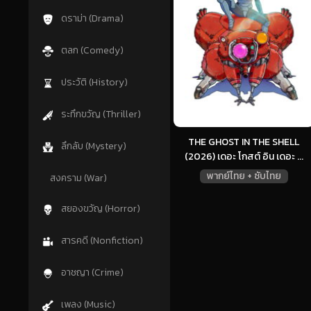
ดราม่า (Drama)
ตลก (Comedy)
ประวัติ (History)
ระทึกขวัญ (Thriller)
THE GHOST IN THE SHELL
ลึกลับ (Mystery)
(2026) เดอะ โกสต์ อิน เดอะ ...
พากย์ไทย + ซับไทย
สงคราม (War)
สยองขวัญ (Horror)
สารคดี (Nonfiction)
อาชญา (Crime)
เพลง (Music)