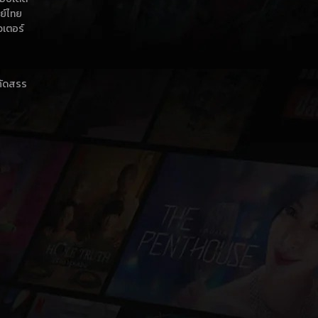
กย์ไทย
วเตอร์
าคัดสรร