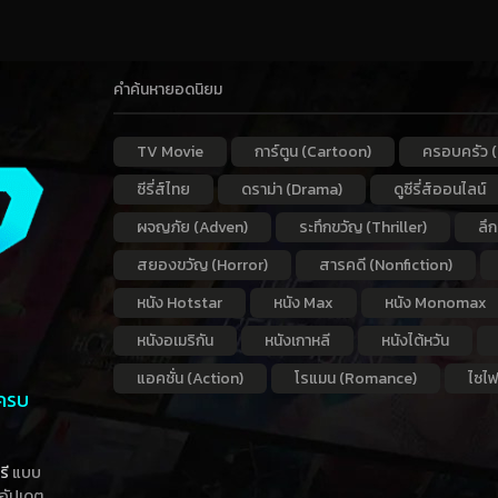
คำค้นหายอดนิยม
TV Movie
การ์ตูน (Cartoon)
ครอบครัว (
ซีรี่ส์ไทย
ดราม่า (Drama)
ดูซีรี่ส์ออนไลน์
ผจญภัย (Adven)
ระทึกขวัญ (Thriller)
ลึ
สยองขวัญ (Horror)
สารคดี (Nonfiction)
หนัง Hotstar
หนัง Max
หนัง Monomax
หนังอเมริกัน
หนังเกาหลี
หนังไต้หวัน
แอคชั่น (Action)
โรแมน (Romance)
ไซไฟ
 ครบ
รี
แบบ
าอัปเดต