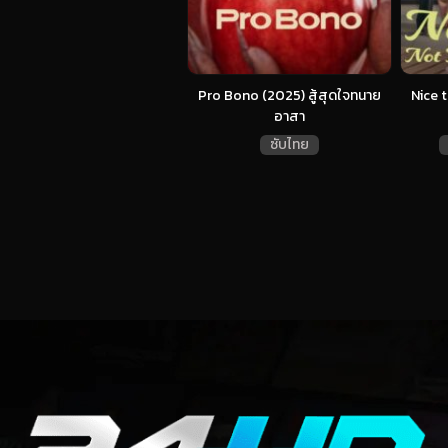
Pro Bono (2025) สู้สุดใจทนาย
Nice 
อาสา
ซับไทย