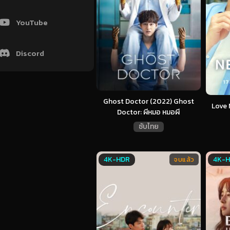
YouTube
Discord
Ghost Doctor (2022) Ghost
Love 
Doctor: ผีหมอ หมอผี
ซับไทย
4K-HDR
4K-
จบแล้ว