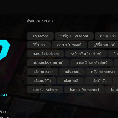
คำค้นหายอดนิยม
TV Movie
การ์ตูน (Cartoon)
ครอบครัว (
ซีรี่ส์ไทย
ดราม่า (Drama)
ดูซีรี่ส์ออนไลน์
ผจญภัย (Adven)
ระทึกขวัญ (Thriller)
ลึ
สยองขวัญ (Horror)
สารคดี (Nonfiction)
หนัง Hotstar
หนัง Max
หนัง Monomax
หนังอเมริกัน
หนังเกาหลี
หนังไต้หวัน
แอคชั่น (Action)
โรแมน (Romance)
ไซไฟ
 ครบ
รี
แบบ
าอัปเดต