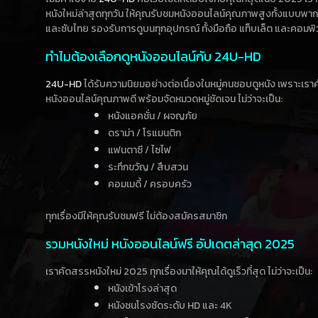
หนังใหม่ล่าสุดทุกวัน ให้คุณรับชมหนังออนไลน์คุณภาพสูงทั้งแบบพา
และซับไทย รองรับการดูบนทุกอุปกรณ์ ทั้งมือถือ แท็บเล็ต และคอมพิ
ทำไมต้องเลือกดูหนังออนไลน์กับ 24U-HD
24U-HD
ได้รับความนิยมอย่างต่อเนื่องในหมู่คนชอบดูหนัง เพราะเร
หนังออนไลน์คุณภาพดี พร้อมจัดหมวดหมู่ชัดเจน ไม่ว่าจะเป็น:
หนังแอคชั่น / ผจญภัย
ดราม่า / โรแมนติก
แฟนตาซี / ไซไฟ
ระทึกขวัญ / สืบสวน
คอมเมดี้ / ครอบครัว
ทุกเรื่องมีให้คุณรับชมฟรี ไม่ต้องสมัครสมาชิก
รวมหนังใหม่ หนังออนไลน์ฟรี อัปเดตล่าสุด 2025
เราคัดสรรหนังใหม่ 2025 ทุกเรื่องมาให้คุณได้ดูเร็วที่สุด ไม่ว่าจะเป็น:
หนังเข้าโรงล่าสุด
หนังชนโรงชัดระดับ HD และ 4K