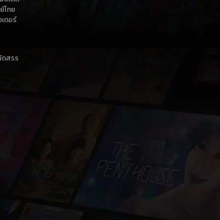
กย์ไทย
วเตอร์
าคัดสรร