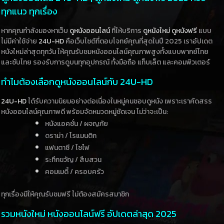
ทุกแนว ทุกเรื่อง
หากคุณกำลังมองหาเว็บ
ดูหนังออนไลน์
ที่ให้บริการ
ดูหนังใหม่
ดูหนังฟรี
แบบ
ไม่มีค่าใช้จ่าย
24U-HD
คือเว็บไซต์ที่ตอบโจทย์คุณที่สุดในปี 2025 เราอัปเดต
หนังใหม่ล่าสุดทุกวัน ให้คุณรับชมหนังออนไลน์คุณภาพสูงทั้งแบบพากย์ไทย
และซับไทย รองรับการดูบนทุกอุปกรณ์ ทั้งมือถือ แท็บเล็ต และคอมพิวเตอร์
ทำไมต้องเลือกดูหนังออนไลน์กับ 24U-HD
24U-HD
ได้รับความนิยมอย่างต่อเนื่องในหมู่คนชอบดูหนัง เพราะเราคัดสรร
หนังออนไลน์คุณภาพดี พร้อมจัดหมวดหมู่ชัดเจน ไม่ว่าจะเป็น:
หนังแอคชั่น / ผจญภัย
ดราม่า / โรแมนติก
แฟนตาซี / ไซไฟ
ระทึกขวัญ / สืบสวน
คอมเมดี้ / ครอบครัว
ทุกเรื่องมีให้คุณรับชมฟรี ไม่ต้องสมัครสมาชิก
รวมหนังใหม่ หนังออนไลน์ฟรี อัปเดตล่าสุด 2025