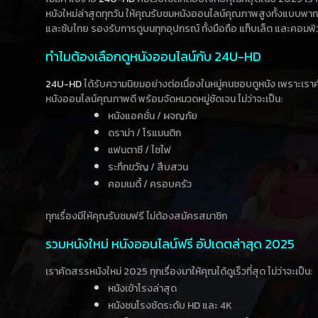
หนังใหม่ล่าสุดทุกวัน ให้คุณรับชมหนังออนไลน์คุณภาพสูงทั้งแบบพา
และซับไทย รองรับการดูบนทุกอุปกรณ์ ทั้งมือถือ แท็บเล็ต และคอมพิ
ทำไมต้องเลือกดูหนังออนไลน์กับ 24U-HD
24U-HD
ได้รับความนิยมอย่างต่อเนื่องในหมู่คนชอบดูหนัง เพราะเร
หนังออนไลน์คุณภาพดี พร้อมจัดหมวดหมู่ชัดเจน ไม่ว่าจะเป็น:
หนังแอคชั่น / ผจญภัย
ดราม่า / โรแมนติก
แฟนตาซี / ไซไฟ
ระทึกขวัญ / สืบสวน
คอมเมดี้ / ครอบครัว
ทุกเรื่องมีให้คุณรับชมฟรี ไม่ต้องสมัครสมาชิก
รวมหนังใหม่ หนังออนไลน์ฟรี อัปเดตล่าสุด 2025
เราคัดสรรหนังใหม่ 2025 ทุกเรื่องมาให้คุณได้ดูเร็วที่สุด ไม่ว่าจะเป็น:
หนังเข้าโรงล่าสุด
หนังชนโรงชัดระดับ HD และ 4K