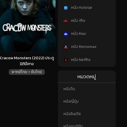
หนัง Hotstar
หนัง iflix
หนัง Max
หนัง Monomax
Cracow Monsters (2022) ประตู
หนัง Netflix
มิติปีศาจ
พากย์ไทย + ซับไทย
หมวดหมู่
หนังจีน
หนังญี่ปุ่น
หนังอินเดีย
หนังอเมริกัน