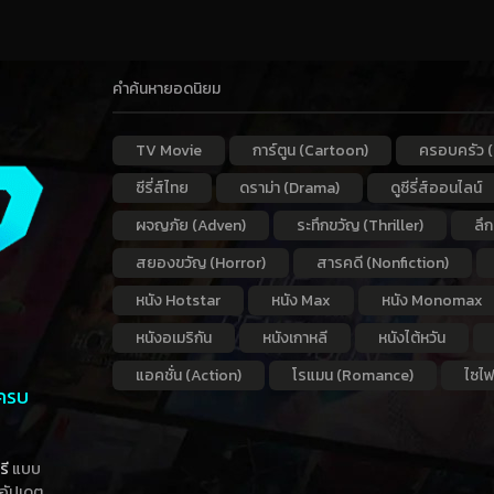
คำค้นหายอดนิยม
TV Movie
การ์ตูน (Cartoon)
ครอบครัว (
ซีรี่ส์ไทย
ดราม่า (Drama)
ดูซีรี่ส์ออนไลน์
ผจญภัย (Adven)
ระทึกขวัญ (Thriller)
ลึ
สยองขวัญ (Horror)
สารคดี (Nonfiction)
หนัง Hotstar
หนัง Max
หนัง Monomax
หนังอเมริกัน
หนังเกาหลี
หนังไต้หวัน
แอคชั่น (Action)
โรแมน (Romance)
ไซไฟ
 ครบ
รี
แบบ
าอัปเดต