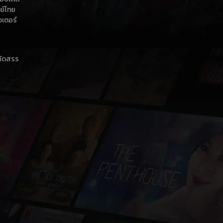
กย์ไทย
วเตอร์
าคัดสรร