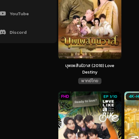
YouTube
Discord
บุพเพสันนิวาส (2018) Love
Destiny
พากย์ไทย
FHD
4K-
EP 1/10