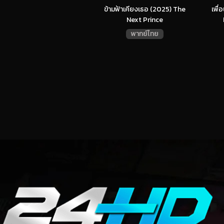
ข้ามฟ้าเคียงเธอ (2025) The
เพื
Next Prince
พากย์ไทย