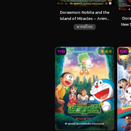
Doraemon: Nobita and the
Dora
Island of Miracles – Anim...
New S
พากย์ไทย
FHD
6.8
FHD