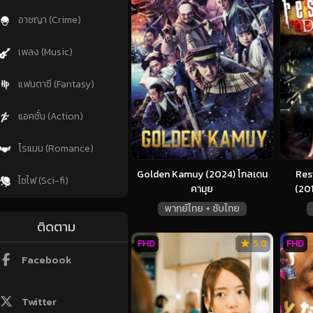
อาชญา (Crime)
เพลง (Music)
แฟนตาซี (Fantasy)
แอคชั่น (Action)
โรแมน (Romance)
Golden Kamuy (2024) โกลเดน
Res
ไซไฟ (Sci-fi)
คามุย
(201
พากย์ไทย + ซับไทย
ติดตาม
FHD
5.8
FHD
Facebook
Twitter