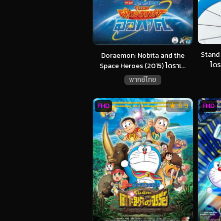
Stand
Doraemon: Nobita and the
โดร
Space Heroes (2015) โดราเ...
พากย์ไทย
FHD
6.9
FHD