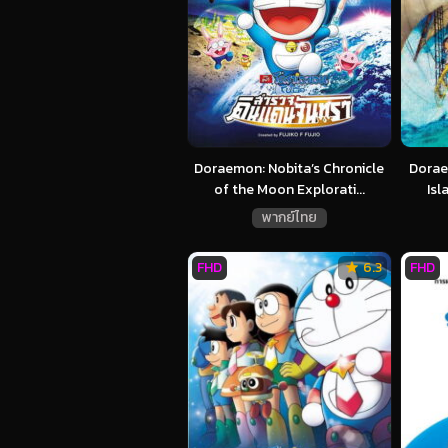
Doraemon: Nobita’s Chronicle
Dorae
of the Moon Explorati...
Isl
พากย์ไทย
FHD
6.3
FHD