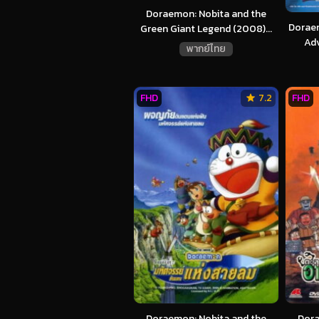
Doraemon: Nobita and the
Doraem
Green Giant Legend (2008)...
Adv
พากย์ไทย
FHD
7.2
FHD
Doraemon: Nobita and the
Dora