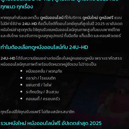
ทุกแนว ทุกเรื่อง
หากคุณกำลังมองหาเว็บ
ดูหนังออนไลน์
ที่ให้บริการ
ดูหนังใหม่
ดูหนังฟรี
แบบ
ไม่มีค่าใช้จ่าย
24U-HD
คือเว็บไซต์ที่ตอบโจทย์คุณที่สุดในปี 2025 เราอัปเดต
หนังใหม่ล่าสุดทุกวัน ให้คุณรับชมหนังออนไลน์คุณภาพสูงทั้งแบบพากย์ไทย
และซับไทย รองรับการดูบนทุกอุปกรณ์ ทั้งมือถือ แท็บเล็ต และคอมพิวเตอร์
ทำไมต้องเลือกดูหนังออนไลน์กับ 24U-HD
24U-HD
ได้รับความนิยมอย่างต่อเนื่องในหมู่คนชอบดูหนัง เพราะเราคัดสรร
หนังออนไลน์คุณภาพดี พร้อมจัดหมวดหมู่ชัดเจน ไม่ว่าจะเป็น:
หนังแอคชั่น / ผจญภัย
ดราม่า / โรแมนติก
แฟนตาซี / ไซไฟ
ระทึกขวัญ / สืบสวน
คอมเมดี้ / ครอบครัว
ทุกเรื่องมีให้คุณรับชมฟรี ไม่ต้องสมัครสมาชิก
รวมหนังใหม่ หนังออนไลน์ฟรี อัปเดตล่าสุด 2025