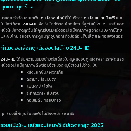
ทุกแนว ทุกเรื่อง
หากคุณกำลังมองหาเว็บ
ดูหนังออนไลน์
ที่ให้บริการ
ดูหนังใหม่
ดูหนังฟรี
แบบ
ไม่มีค่าใช้จ่าย
24U-HD
คือเว็บไซต์ที่ตอบโจทย์คุณที่สุดในปี 2025 เราอัปเดต
หนังใหม่ล่าสุดทุกวัน ให้คุณรับชมหนังออนไลน์คุณภาพสูงทั้งแบบพากย์ไทย
และซับไทย รองรับการดูบนทุกอุปกรณ์ ทั้งมือถือ แท็บเล็ต และคอมพิวเตอร์
ทำไมต้องเลือกดูหนังออนไลน์กับ 24U-HD
24U-HD
ได้รับความนิยมอย่างต่อเนื่องในหมู่คนชอบดูหนัง เพราะเราคัดสรร
หนังออนไลน์คุณภาพดี พร้อมจัดหมวดหมู่ชัดเจน ไม่ว่าจะเป็น:
หนังแอคชั่น / ผจญภัย
ดราม่า / โรแมนติก
แฟนตาซี / ไซไฟ
ระทึกขวัญ / สืบสวน
คอมเมดี้ / ครอบครัว
ทุกเรื่องมีให้คุณรับชมฟรี ไม่ต้องสมัครสมาชิก
รวมหนังใหม่ หนังออนไลน์ฟรี อัปเดตล่าสุด 2025