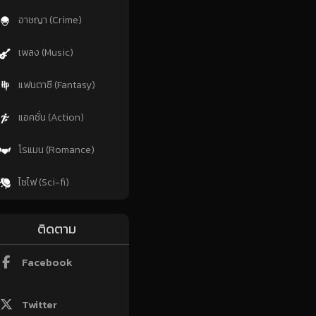
อาชญา (Crime)
เพลง (Music)
แฟนตาซี (Fantasy)
แอคชั่น (Action)
โรแมน (Romance)
ไซไฟ (Sci-fi)
ติดตาม
Facebook
Twitter