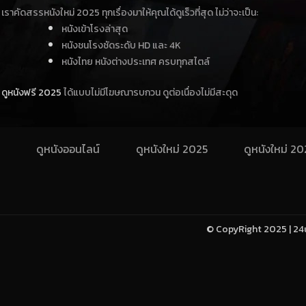
เราคัดสรรหนังใหม่ 2025 ทุกเรื่องมาให้คุณได้ดูเร็วที่สุด ไม่ว่าจะเป็น:
หนังเข้าโรงล่าสุด
หนังชนโรงชัดระดับ HD และ 4K
หนังไทย หนังต่างประเทศ ครบทุกสไตล์
ดูหนังฟรี 2025
ได้แบบไม่มีโฆษณารบกวน ดูต่อเนื่องไม่มีสะดุด
ดูหนังออนไลน์
ดูหนังใหม่ 2025
ดูหนังใหม่ 2
© CopyRight 2025 | 24u-h