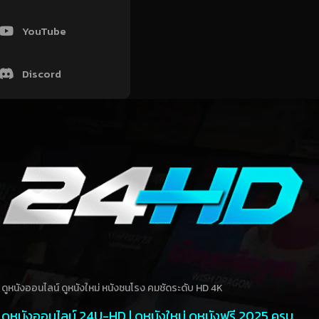
YouTube
Discord
ดูหนังออนไลน์ ดูหนังใหม่ หนังชนโรง คมชัดระดับ HD 4K
ดูหนังออนไลน์ 24U-HD | ดูหนังใหม่ ดูหนังฟรี 2025 ครบ