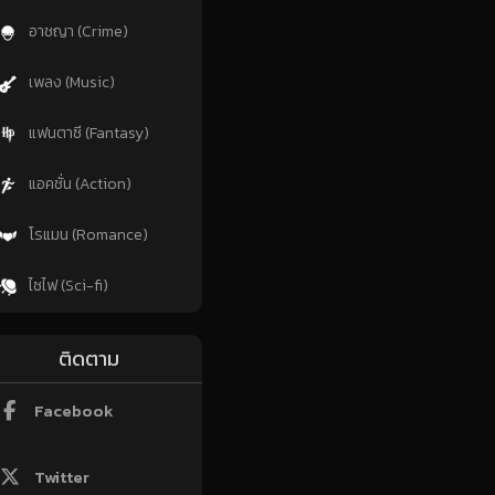
อาชญา (Crime)
เพลง (Music)
แฟนตาซี (Fantasy)
แอคชั่น (Action)
โรแมน (Romance)
ไซไฟ (Sci-fi)
ติดตาม
Facebook
Twitter