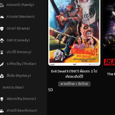
ครอบครัว (Family)
คาวบอย (Western)
ดราม่า (Drama)
ตลก (Comedy)
ประวัติ (History)
ระทึกขวัญ (Thriller)
Evil Dead II (1987) ผีอมตะ 2 ไป
The 
ลึกลับ (Mystery)
เกิดซะเถิดไป๊
พากย์ไทย + ซับไทย
สงคราม (War)
SD
สยองขวัญ (Horror)
สารคดี (Nonfiction)