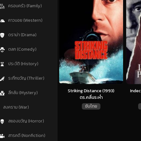
ครอบครัว (Family)
คาวบอย (Western)
ดราม่า (Drama)
ตลก (Comedy)
ประวัติ (History)
ระทึกขวัญ (Thriller)
Striking Distance (1993)
Indec
ลึกลับ (Mystery)
ตร.คลื่นระห่ำ
ซับไทย
สงคราม (War)
สยองขวัญ (Horror)
สารคดี (Nonfiction)