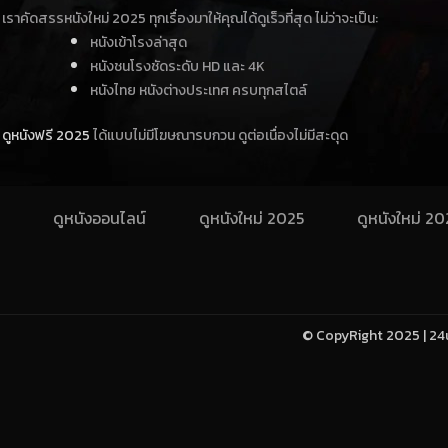
เราคัดสรรหนังใหม่ 2025 ทุกเรื่องมาให้คุณได้ดูเร็วที่สุด ไม่ว่าจะเป็น:
หนังเข้าโรงล่าสุด
หนังชนโรงชัดระดับ HD และ 4K
หนังไทย หนังต่างประเทศ ครบทุกสไตล์
ดูหนังฟรี 2025
ได้แบบไม่มีโฆษณารบกวน ดูต่อเนื่องไม่มีสะดุด
ดูหนังออนไลน์
ดูหนังใหม่ 2025
ดูหนังใหม่ 2
© CopyRight 2025 | 24u-h