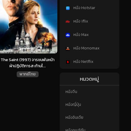
หนัง Hotstar
หนัง iflix
หนัง Max
หนัง Monomax
The Saint (1997) จารชนพันหน้า
หนัง Netflix
ฝ่าปฏิบัติการสะท้านโ...
พากย์ไทย
หมวดหมู่
หนังจีน
หนังญี่ปุ่น
หนังอินเดีย
หนังอเมริกัน