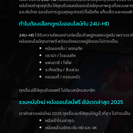
หนังใหม่ล่าสุดทุกวัน ให้คุณรับชมหนังออนไลน์คุณภาพสูงทั้งแบบพา
และซับไทย รองรับการดูบนทุกอุปกรณ์ ทั้งมือถือ แท็บเล็ต และคอมพิ
ทำไมต้องเลือกดูหนังออนไลน์กับ 24U-HD
24U-HD
ได้รับความนิยมอย่างต่อเนื่องในหมู่คนชอบดูหนัง เพราะเร
หนังออนไลน์คุณภาพดี พร้อมจัดหมวดหมู่ชัดเจน ไม่ว่าจะเป็น:
หนังแอคชั่น / ผจญภัย
ดราม่า / โรแมนติก
แฟนตาซี / ไซไฟ
ระทึกขวัญ / สืบสวน
คอมเมดี้ / ครอบครัว
ทุกเรื่องมีให้คุณรับชมฟรี ไม่ต้องสมัครสมาชิก
รวมหนังใหม่ หนังออนไลน์ฟรี อัปเดตล่าสุด 2025
เราคัดสรรหนังใหม่ 2025 ทุกเรื่องมาให้คุณได้ดูเร็วที่สุด ไม่ว่าจะเป็น:
หนังเข้าโรงล่าสุด
หนังชนโรงชัดระดับ HD และ 4K