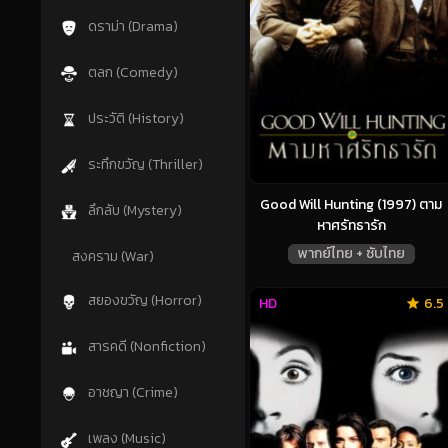
ดราม่า (Drama)
ตลก (Comedy)
ประวัติ (History)
ระทึกขวัญ (Thriller)
Good Will Hunting (1997) ตาม
ลึกลับ (Mystery)
หาศรัทธารัก
พากย์ไทย + ซับไทย
สงคราม (War)
สยองขวัญ (Horror)
HD
6.5
สารคดี (Nonfiction)
อาชญา (Crime)
เพลง (Music)