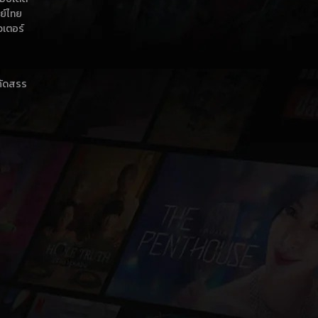
กย์ไทย
วเตอร์
าคัดสรร