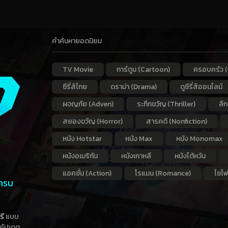
คำค้นหายอดนิยม
TV Movie
การ์ตูน (Cartoon)
ครอบครัว (
ซีรี่ส์ไทย
ดราม่า (Drama)
ดูซีรี่ส์ออนไลน์
ผจญภัย (Adven)
ระทึกขวัญ (Thriller)
ลึ
สยองขวัญ (Horror)
สารคดี (Nonfiction)
หนัง Hotstar
หนัง Max
หนัง Monomax
หนังอเมริกัน
หนังเกาหลี
หนังไต้หวัน
แอคชั่น (Action)
โรแมน (Romance)
ไซไฟ
 ครบ
รี
แบบ
าอัปเดต