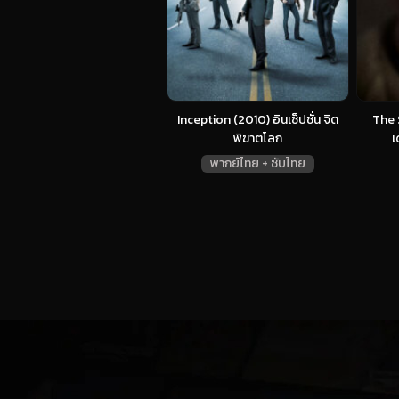
Inception (2010) อินเซ็ปชั่น จิต
The 
พิฆาตโลก
เ
พากย์ไทย + ซับไทย