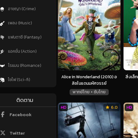
อาชญา (Crime)
เพลง (Music)
แฟนตาซี (Fantasy)
แอคชั่น (Action)
โรแมน (Romance)
Alice in Wonderland (2010) อ
สิ่งเล็
ไซไฟ (Sci-fi)
ลิซในแดนมหัศจรรย์
พากย์ไทย + ซับไทย
ติดตาม
HD
6.0
HD
Facebook
Twitter