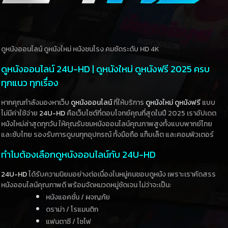
ดูหนังออนไลน์ ดูหนังใหม่ หนังชนโรง คมชัดระดับ HD 4K
ดูหนังออนไลน์ 24U-HD | ดูหนังใหม่ ดูหนังฟรี 2025 ครบ
ทุกแนว ทุกเรื่อง
หากคุณกำลังมองหาเว็บ
ดูหนังออนไลน์
ที่ให้บริการ
ดูหนังใหม่
ดูหนังฟรี
แบบ
ไม่มีค่าใช้จ่าย
24U-HD
คือเว็บไซต์ที่ตอบโจทย์คุณที่สุดในปี 2025 เราอัปเดต
หนังใหม่ล่าสุดทุกวัน ให้คุณรับชมหนังออนไลน์คุณภาพสูงทั้งแบบพากย์ไทย
และซับไทย รองรับการดูบนทุกอุปกรณ์ ทั้งมือถือ แท็บเล็ต และคอมพิวเตอร์
ทำไมต้องเลือกดูหนังออนไลน์กับ 24U-HD
24U-HD
ได้รับความนิยมอย่างต่อเนื่องในหมู่คนชอบดูหนัง เพราะเราคัดสรร
หนังออนไลน์คุณภาพดี พร้อมจัดหมวดหมู่ชัดเจน ไม่ว่าจะเป็น:
หนังแอคชั่น / ผจญภัย
ดราม่า / โรแมนติก
แฟนตาซี / ไซไฟ