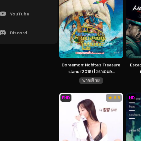
YouTube
Discord
Doraemon: Nobita’s Treasure
Escap
Island (2018) โดราเอมอ...
พากย์ไทย
FHD
6.6
HD