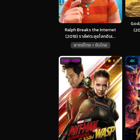
Godz
Ralph Breaks the Internet
(20
(2018) ราล์ฟตะลุยโลกอินเ...
พากย์ไทย + ซับไทย
FHD-HDR
6.9
4K