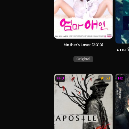
Mother’s Lover (2018)
มา ณ ท
Original
FHD
6.1
HD