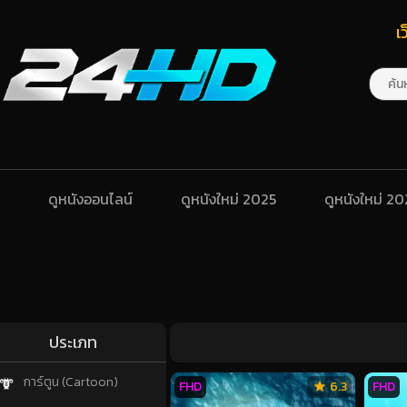
เ
ดูหนังออนไลน์
ดูหนังใหม่ 2025
ดูหนังใหม่ 2
ประเภท
การ์ตูน (Cartoon)
FHD
6.3
FHD