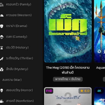
ครอบครัว (Family)
คาวบอย (Western)
ดราม่า (Drama)
ตลก (Comedy)
ประวัติ (History)
ระทึกขวัญ (Thriller)
The Meg (2018) เม็ก โคตรหลาม
Aquam
ลึกลับ (Mystery)
พันล้านปี
พากย์ไทย + ซับไทย
สงคราม (War)
สยองขวัญ (Horror)
FHD
6.0
4K
สารคดี (Nonfiction)