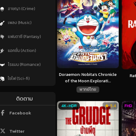
อาชญา (Crime)
เพลง (Music)
แฟนตาซี (Fantasy)
แอคชั่น (Action)
โรแมน (Romance)
Doraemon: Nobita’s Chronicle
Rat
ไซไฟ (Sci-fi)
of the Moon Explorati...
พากย์ไทย
ติดตาม
4K-HDR
5.4
FHD
Facebook
Twitter