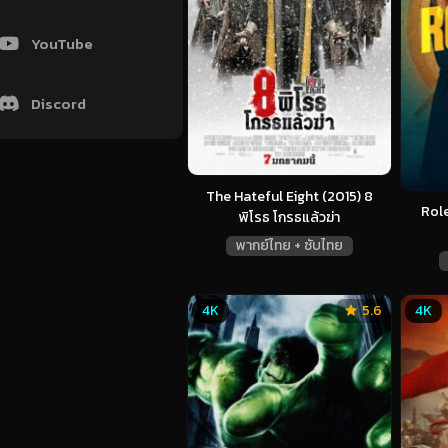
YouTube
Discord
The Hateful Eight (2015) 8
Role
พิโรธ โกรธแล้วฆ่า
พากย์ไทย + ซับไทย
4K
5.6
4K