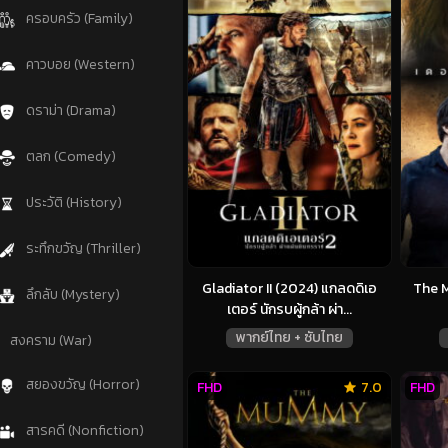
ครอบครัว (Family)
คาวบอย (Western)
ดราม่า (Drama)
ตลก (Comedy)
ประวัติ (History)
ระทึกขวัญ (Thriller)
Gladiator II (2024) แกลดดิเอ
The M
ลึกลับ (Mystery)
เตอร์ นักรบผู้กล้า ผ่า...
พากย์ไทย + ซับไทย
สงคราม (War)
สยองขวัญ (Horror)
FHD
7.0
FHD
สารคดี (Nonfiction)