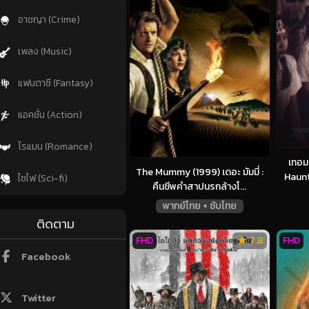
อาชญา (Crime)
เพลง (Music)
แฟนตาซี (Fantasy)
แอคชั่น (Action)
โรแมน (Romance)
เทอม
The Mummy (1999) เดอะ มัมมี่ :
Haunt
ไซไฟ (Sci-fi)
คืนชีพคำสาปนรกล้างโ...
พากย์ไทย + ซับไทย
ติดตาม
FHD
7.8
FHD
Facebook
Twitter