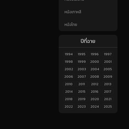
หนังเกาหลี
หนังไทย
ปีที่ฉาย
1994
1995
1996
1997
1998
1999
2000
2001
2002
2003
2004
2005
2006
2007
2008
2009
2010
2011
2012
2013
2014
2015
2016
2017
2018
2019
2020
2021
2022
2023
2024
2025