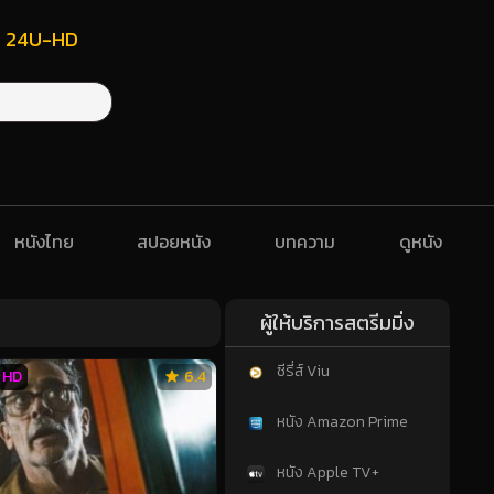
ฟรี 24U-HD
หนังไทย
สปอยหนัง
บทความ
ดูหนัง
ผู้ให้บริการสตรีมมิ่ง
ซีรี่ส์ Viu
HD
6.4
หนัง Amazon Prime
หนัง Apple TV+