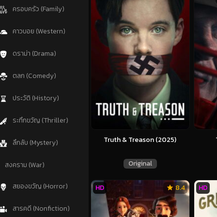
ครอบครัว (Family)
คาวบอย (Western)
ดราม่า (Drama)
ตลก (Comedy)
ประวัติ (History)
ระทึกขวัญ (Thriller)
Truth & Treason (2025)
ลึกลับ (Mystery)
Original
สงคราม (War)
สยองขวัญ (Horror)
HD
8.4
HD
สารคดี (Nonfiction)