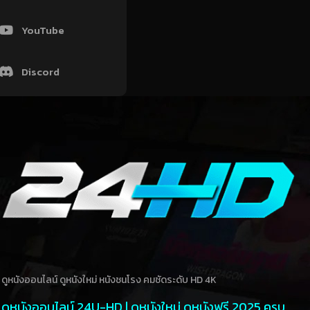
YouTube
Discord
ดูหนังออนไลน์ ดูหนังใหม่ หนังชนโรง คมชัดระดับ HD 4K
ดูหนังออนไลน์ 24U-HD | ดูหนังใหม่ ดูหนังฟรี 2025 ครบ