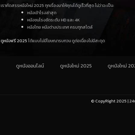
เราคัดสรรหนังใหม่ 2025 ทุกเรื่องมาให้คุณได้ดูเร็วที่สุด ไม่ว่าจะเป็น:
หนังเข้าโรงล่าสุด
หนังชนโรงชัดระดับ HD และ 4K
หนังไทย หนังต่างประเทศ ครบทุกสไตล์
ดูหนังฟรี 2025
ได้แบบไม่มีโฆษณารบกวน ดูต่อเนื่องไม่มีสะดุด
ดูหนังออนไลน์
ดูหนังใหม่ 2025
ดูหนังใหม่ 2
© CopyRight 2025 | 24u-h