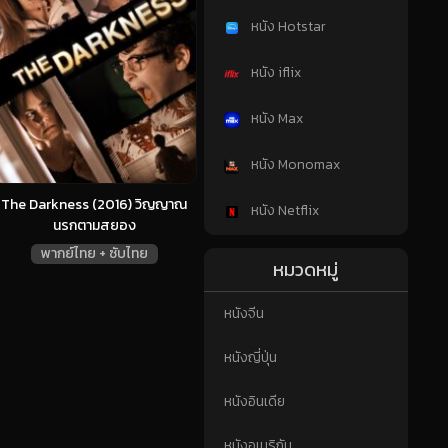
หนัง Hotstar
หนัง iflix
หนัง Max
หนัง Monomax
The Darkness (2016) วิญญาณ
หนัง Netflix
นรกตามสยอง
พากย์ไทย + ซับไทย
หมวดหมู่
หนังจีน
หนังญี่ปุ่น
หนังอินเดีย
หนังอเมริกัน