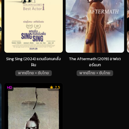
Sing Sing (2024) แดนขังคนคลั่ง
The Aftermath (2019) อาฟเต
ฝัน
อร์แมท
พากย์ไทย + ซับไทย
พากย์ไทย + ซับไทย
HD
7.5