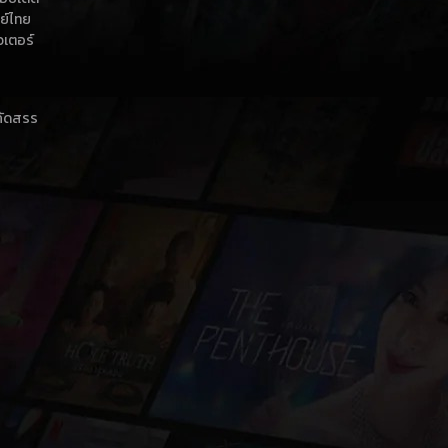
กย์ไทย
วเตอร์
าคัดสรร