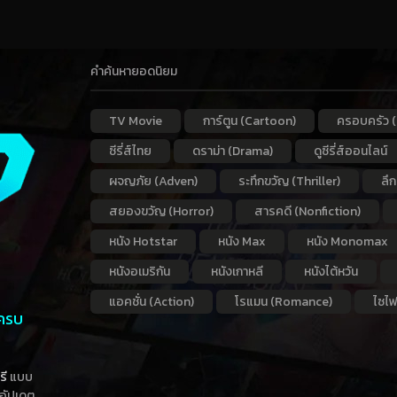
คำค้นหายอดนิยม
TV Movie
การ์ตูน (Cartoon)
ครอบครัว (
ซีรี่ส์ไทย
ดราม่า (Drama)
ดูซีรี่ส์ออนไลน์
ผจญภัย (Adven)
ระทึกขวัญ (Thriller)
ลึ
สยองขวัญ (Horror)
สารคดี (Nonfiction)
หนัง Hotstar
หนัง Max
หนัง Monomax
หนังอเมริกัน
หนังเกาหลี
หนังไต้หวัน
แอคชั่น (Action)
โรแมน (Romance)
ไซไฟ
 ครบ
รี
แบบ
าอัปเดต