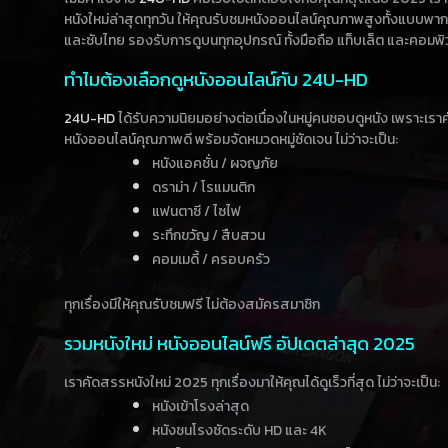
หนังใหม่ล่าสุดทุกวัน ให้คุณรับชมหนังออนไลน์คุณภาพสูงทั้งแบบพา
และซับไทย รองรับการดูบนทุกอุปกรณ์ ทั้งมือถือ แท็บเล็ต และคอมพิ
ทำไมต้องเลือกดูหนังออนไลน์กับ 24U-HD
24U-HD
ได้รับความนิยมอย่างต่อเนื่องในหมู่คนชอบดูหนัง เพราะเร
หนังออนไลน์คุณภาพดี พร้อมจัดหมวดหมู่ชัดเจน ไม่ว่าจะเป็น:
หนังแอคชั่น / ผจญภัย
ดราม่า / โรแมนติก
แฟนตาซี / ไซไฟ
ระทึกขวัญ / สืบสวน
คอมเมดี้ / ครอบครัว
ทุกเรื่องมีให้คุณรับชมฟรี ไม่ต้องสมัครสมาชิก
รวมหนังใหม่ หนังออนไลน์ฟรี อัปเดตล่าสุด 2025
เราคัดสรรหนังใหม่ 2025 ทุกเรื่องมาให้คุณได้ดูเร็วที่สุด ไม่ว่าจะเป็น:
หนังเข้าโรงล่าสุด
หนังชนโรงชัดระดับ HD และ 4K