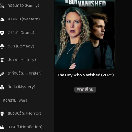
ครอบครัว (Family)
คาวบอย (Western)
ดราม่า (Drama)
ตลก (Comedy)
ประวัติ (History)
ระทึกขวัญ (Thriller)
The Boy Who Vanished (2025)
ลึกลับ (Mystery)
พากย์ไทย
สงคราม (War)
สยองขวัญ (Horror)
สารคดี (Nonfiction)