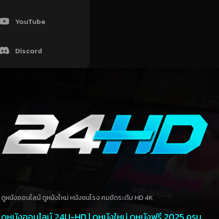
YouTube
Discord
ดูหนังออนไลน์ ดูหนังใหม่ หนังชนโรง คมชัดระดับ HD 4K
ดูหนังออนไลน์ 24U-HD | ดูหนังใหม่ ดูหนังฟรี 2025 ครบ