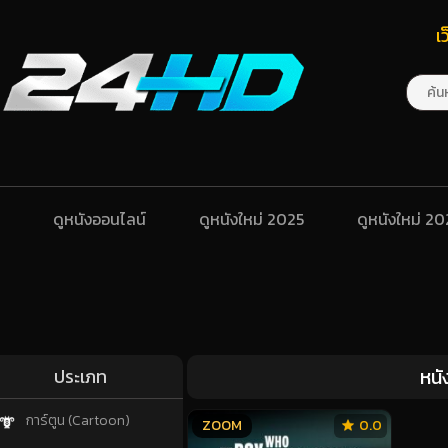
เ
ดูหนังออนไลน์
ดูหนังใหม่ 2025
ดูหนังใหม่ 2
หนั
ประเภท
การ์ตูน (Cartoon)
ZOOM
0.0