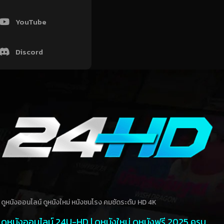
YouTube
Discord
ดูหนังออนไลน์ ดูหนังใหม่ หนังชนโรง คมชัดระดับ HD 4K
ดูหนังออนไลน์ 24U-HD | ดูหนังใหม่ ดูหนังฟรี 2025 ครบ