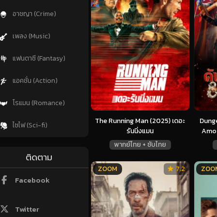
อาชญา (Crime)
เพลง (Music)
แฟนตาซี (Fantasy)
แอคชั่น (Action)
โรแมน (Romance)
The Running Man (2025) เดอะ
Dunge
ไซไฟ (Sci-fi)
รันนิ่งแมน
Among
พากย์ไทย + ซับไทย
ติดตาม
ZOOM
7.2
ZOO
Facebook
Twitter