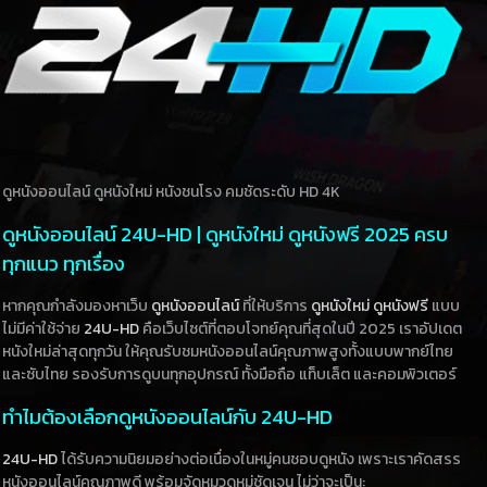
ดูหนังออนไลน์ ดูหนังใหม่ หนังชนโรง คมชัดระดับ HD 4K
ดูหนังออนไลน์ 24U-HD | ดูหนังใหม่ ดูหนังฟรี 2025 ครบ
ทุกแนว ทุกเรื่อง
หากคุณกำลังมองหาเว็บ
ดูหนังออนไลน์
ที่ให้บริการ
ดูหนังใหม่
ดูหนังฟรี
แบบ
ไม่มีค่าใช้จ่าย
24U-HD
คือเว็บไซต์ที่ตอบโจทย์คุณที่สุดในปี 2025 เราอัปเดต
หนังใหม่ล่าสุดทุกวัน ให้คุณรับชมหนังออนไลน์คุณภาพสูงทั้งแบบพากย์ไทย
และซับไทย รองรับการดูบนทุกอุปกรณ์ ทั้งมือถือ แท็บเล็ต และคอมพิวเตอร์
ทำไมต้องเลือกดูหนังออนไลน์กับ 24U-HD
24U-HD
ได้รับความนิยมอย่างต่อเนื่องในหมู่คนชอบดูหนัง เพราะเราคัดสรร
หนังออนไลน์คุณภาพดี พร้อมจัดหมวดหมู่ชัดเจน ไม่ว่าจะเป็น: