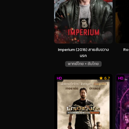
Imperium (2016) สายลับขวาง
Ros
นรก
พากย์ไทย + ซับไทย
HD
6.7
HD