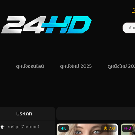
เ
ดูหนังออนไลน์
ดูหนังใหม่ 2025
ดูหนังใหม่ 2
ประเภท
การ์ตูน (Cartoon)
4K
7.0
FHD