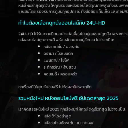
หนังใหม่ล่าสุดทุกวัน ให้คุณรับชมหนังออนไลน์คุณภาพสูงทั้งแบบพา
และซับไทย รองรับการดูบนทุกอุปกรณ์ ทั้งมือถือ แท็บเล็ต และคอมพิ
ทำไมต้องเลือกดูหนังออนไลน์กับ 24U-HD
24U-HD
ได้รับความนิยมอย่างต่อเนื่องในหมู่คนชอบดูหนัง เพราะเร
หนังออนไลน์คุณภาพดี พร้อมจัดหมวดหมู่ชัดเจน ไม่ว่าจะเป็น:
หนังแอคชั่น / ผจญภัย
ดราม่า / โรแมนติก
แฟนตาซี / ไซไฟ
ระทึกขวัญ / สืบสวน
คอมเมดี้ / ครอบครัว
ทุกเรื่องมีให้คุณรับชมฟรี ไม่ต้องสมัครสมาชิก
รวมหนังใหม่ หนังออนไลน์ฟรี อัปเดตล่าสุด 2025
เราคัดสรรหนังใหม่ 2025 ทุกเรื่องมาให้คุณได้ดูเร็วที่สุด ไม่ว่าจะเป็น:
หนังเข้าโรงล่าสุด
หนังชนโรงชัดระดับ HD และ 4K