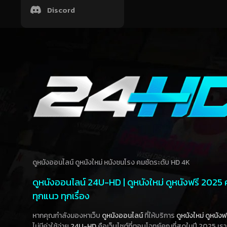
Discord
ดูหนังออนไลน์ ดูหนังใหม่ หนังชนโรง คมชัดระดับ HD 4K
ดูหนังออนไลน์ 24U-HD | ดูหนังใหม่ ดูหนังฟรี 2025
ทุกแนว ทุกเรื่อง
หากคุณกำลังมองหาเว็บ
ดูหนังออนไลน์
ที่ให้บริการ
ดูหนังใหม่
ดูหนังฟ
ไม่มีค่าใช้จ่าย
24U-HD
คือเว็บไซต์ที่ตอบโจทย์คุณที่สุดในปี 2025 เร