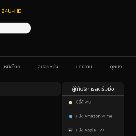
ฟรี 24U-HD
หนังไทย
สปอยหนัง
บทความ
ดูหนัง
ผู้ให้บริการสตรีมมิ่ง
ซีรี่ส์ Viu
หนัง Amazon Prime
หนัง Apple TV+