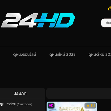
เ
ดูหนังออนไลน์
ดูหนังใหม่ 2025
ดูหนังใหม่ 2
ประเภท
การ์ตูน (Cartoon)
HD
8.1