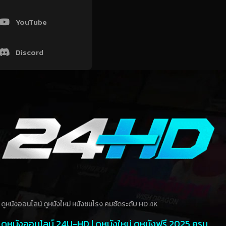
YouTube
Discord
ดูหนังออนไลน์ ดูหนังใหม่ หนังชนโรง คมชัดระดับ HD 4K
ดูหนังออนไลน์ 24U-HD | ดูหนังใหม่ ดูหนังฟรี 2025 ครบ