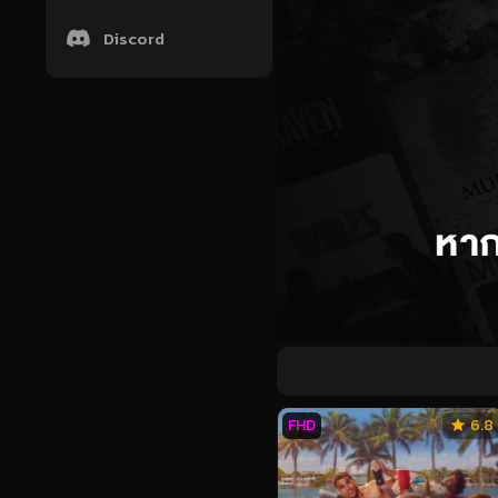
Discord
FHD
6.8