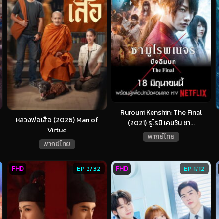
Rurouni Kenshin: The Final
หลวงพ่อเสือ (2026) Man of
(2021) รูโรนิ เคนชิน ซา...
Virtue
พากย์ไทย
พากย์ไทย
FHD
FHD
EP 2/32
EP 1/12