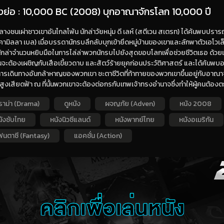
่องย่อ : 10,000 BC (2008) บุกอาณาจักรโลก 10,000 ปี
ลางชนเผ่าชาวเขาอันไกลโพ้น นักล่าวัยหนุ่ม ดี เลห์ (สตีเวน สเตรท) ได้ค้นพบปรา
(คามิลลา เบล) เมื่อบรรดานักรบลึกลับบุกเข้ายึดหมู่บ้านของเขาและลักพาตัวเอโวเล็ทไ
นักล่าจำนวนหยิบมือในการไล่ล่าพวกนักรบไปยังสุดขอบโลกเพื่อช่วยชีวิตเธอ ด้ว
นจะต้องเผชิญกับเสือเขี้ยวดาบ และสัตว์ร้ายยุคก่อนประวัติศาสตร์ และได้ค้
รเดินทางอันกล้าหาญของพวกเขา ชะตาชีวิตที่ท้าทายของพวกเขาขึ้นอยู่กับอาณาจักร
สูงเสียดฟ้า ณ ที่นั้นพวกเขาจะต้องต่อกรกับเทพเจ้าทรงอำนาจซึ่งทำให้ผู้คนต้อ
ราม่า (Drama)
ดูหนัง
ผจญภัย (Adven)
หนัง 2008
นังซับไทย
หนังนิวซีแลนด์
หนังพากย์ไทย
หนังอเมริกัน
ฟนตาซี (Fantasy)
แอคชั่น (Action)