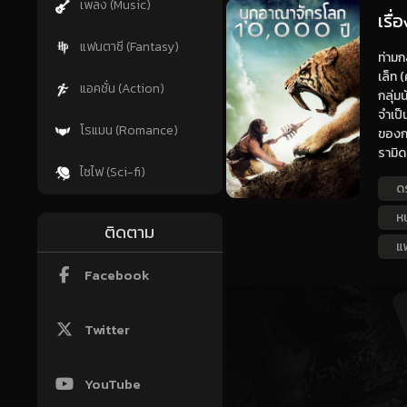
เพลง (Music)
เรื
แฟนตาซี (Fantasy)
ท่ามก
เล็ท 
แอคชั่น (Action)
กลุ่ม
จำเป็
โรแมน (Romance)
ของกา
รามิด
ไซไฟ (Sci-fi)
ด
ห
ติดตาม
แ
Facebook
Twitter
YouTube