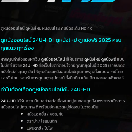
ดูหนังออนไลน์ ดูหนังใหม่ หนังชนโรง คมชัดระดับ HD 4K
ดูหนังออนไลน์ 24U-HD | ดูหนังใหม่ ดูหนังฟรี 2025 ครบ
ทุกแนว ทุกเรื่อง
หากคุณกำลังมองหาเว็บ
ดูหนังออนไลน์
ที่ให้บริการ
ดูหนังใหม่
ดูหนังฟรี
แบบ
ไม่มีค่าใช้จ่าย
24U-HD
คือเว็บไซต์ที่ตอบโจทย์คุณที่สุดในปี 2025 เราอัปเดต
หนังใหม่ล่าสุดทุกวัน ให้คุณรับชมหนังออนไลน์คุณภาพสูงทั้งแบบพากย์ไทย
และซับไทย รองรับการดูบนทุกอุปกรณ์ ทั้งมือถือ แท็บเล็ต และคอมพิวเตอร์
ทำไมต้องเลือกดูหนังออนไลน์กับ 24U-HD
24U-HD
ได้รับความนิยมอย่างต่อเนื่องในหมู่คนชอบดูหนัง เพราะเราคัดสรร
หนังออนไลน์คุณภาพดี พร้อมจัดหมวดหมู่ชัดเจน ไม่ว่าจะเป็น:
หนังแอคชั่น / ผจญภัย
ดราม่า / โรแมนติก
แฟนตาซี / ไซไฟ