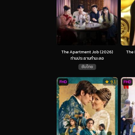
The Apartment Job (2026)
The 
ท่านประธานกำมะลอ
ซับไทย
FHD
9.1
FHD