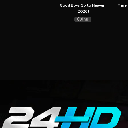
Good Boys Go to Heaven
Mare 
(2026)
ซับไทย